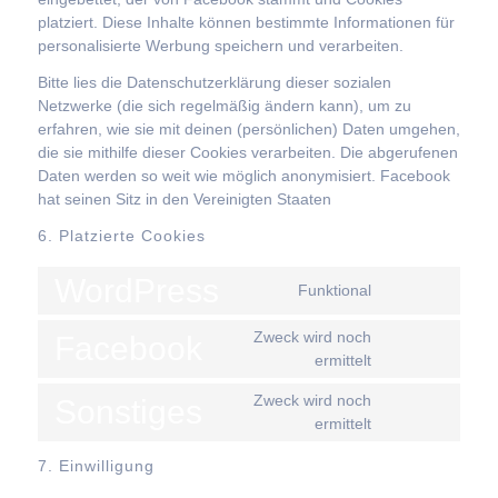
platziert. Diese Inhalte können bestimmte Informationen für
personalisierte Werbung speichern und verarbeiten.
Bitte lies die Datenschutzerklärung dieser sozialen
Netzwerke (die sich regelmäßig ändern kann), um zu
erfahren, wie sie mit deinen (persönlichen) Daten umgehen,
die sie mithilfe dieser Cookies verarbeiten. Die abgerufenen
Daten werden so weit wie möglich anonymisiert. Facebook
hat seinen Sitz in den Vereinigten Staaten
6. Platzierte Cookies
WordPress
Funktional
Consent
to
Zweck wird noch
Facebook
service
ermittelt
Consent
wordpress
to
Zweck wird noch
Sonstiges
service
ermittelt
Consent
facebook
to
7. Einwilligung
service
sonstiges